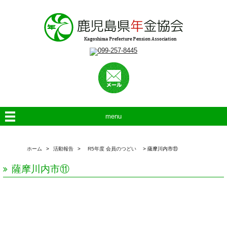
menu
ホーム
>
活動報告
>
R5年度 会員のつどい
>
薩摩川内市⑪
薩摩川内市⑪