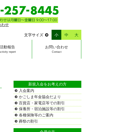
文字サイズ
小
中
大
活動報告
お問い合わせ
Activity repert
Contact
新規入会をお考えの方
入会案内
かごしま年金協会だより
百貨店・家電店等での割引
保養所・宿泊施設等の割引
各種保険等のご案内
葬祭の割引
会員の方