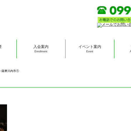
要
入会案内
イベント案内
Enrollment
Event
>
薩摩川内市①