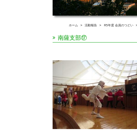
ホーム
>
活動報告
>
R5年度 会員のつどい
南薩支部⑰