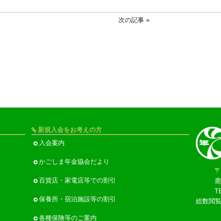
次の記事 »
新規入会をお考えの方
入会案内
かごしま年金協会だより
〒
百貨店・家電店等での割引
鹿
T
保養所・宿泊施設等の割引
総数閲
各種保険等のご案内