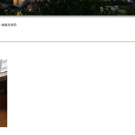
>
南薩支部⑰