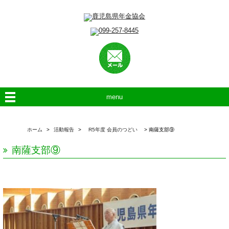
menu
ホーム
>
活動報告
>
R5年度 会員のつどい
>
南薩支部⑨
南薩支部⑨